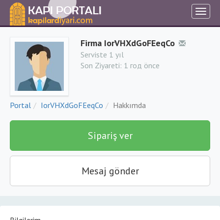
Firma IorVHXdGoFEeqCo
Serviste 1 yıl
Son Ziyareti:
1 год önce
Portal
IorVHXdGoFEeqCo
Hakkımda
Sipariş ver
Mesaj gönder
Bilgilerim