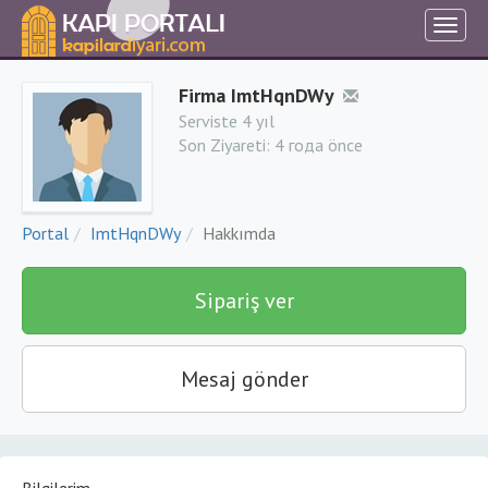
Firma ImtHqnDWy
Serviste 4 yıl
Son Ziyareti:
4 года önce
Portal
ImtHqnDWy
Hakkımda
Sipariş ver
Mesaj gönder
Bilgilerim