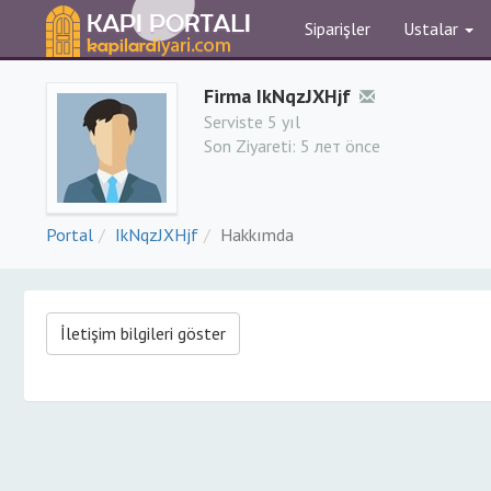
Siparişler
Ustalar
Firma IkNqzJXHjf
Serviste 5 yıl
Son Ziyareti:
5 лет önce
Portal
IkNqzJXHjf
Hakkımda
İletişim bilgileri göster