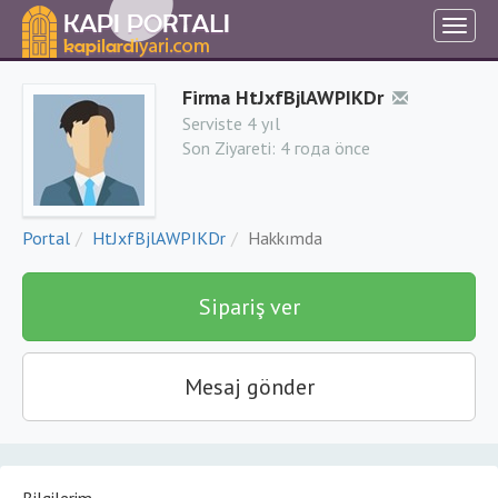
Firma HtJxfBjlAWPIKDr
Serviste 4 yıl
Son Ziyareti:
4 года önce
Portal
HtJxfBjlAWPIKDr
Hakkımda
Sipariş ver
Mesaj gönder
Bilgilerim