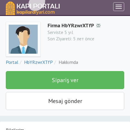
Firma HbYRzwrXTfP
Serviste 5 yıl
Son Ziyareti:
5 лет önce
Portal
HbYRzwrXTfP
Hakkımda
Sipariş ver
Mesaj gönder
Bilgilerim