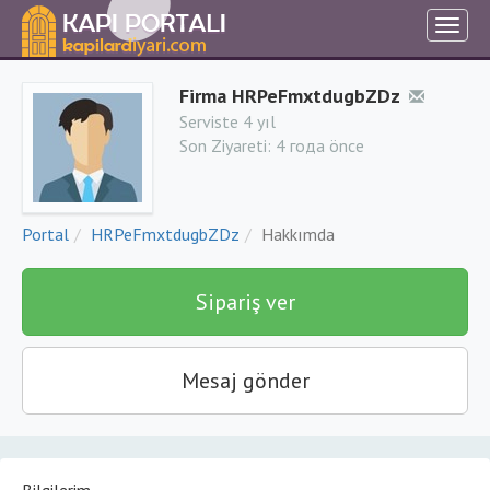
Firma HRPeFmxtdugbZDz
Serviste 4 yıl
Son Ziyareti:
4 года önce
Portal
HRPeFmxtdugbZDz
Hakkımda
Sipariş ver
Mesaj gönder
Bilgilerim