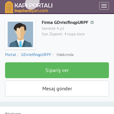
Firma GDvIeJfinqpURPF
Serviste 4 yıl
Son Ziyareti:
4 года önce
Portal
GDvIeJfinqpURPF
Hakkımda
Sipariş ver
Mesaj gönder
Bilgilerim