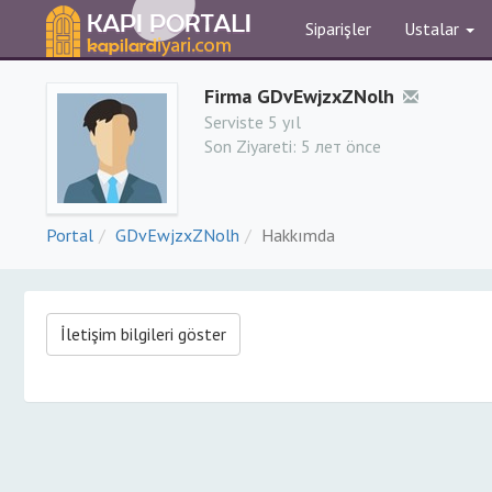
Siparişler
Ustalar
Firma GDvEwjzxZNolh
Serviste 5 yıl
Son Ziyareti:
5 лет önce
Portal
GDvEwjzxZNolh
Hakkımda
İletişim bilgileri göster