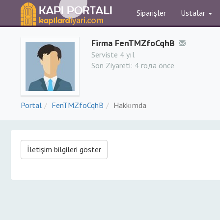
Siparişler
Ustalar
Firma FenTMZfoCqhB
Serviste 4 yıl
Son Ziyareti:
4 года önce
Portal
FenTMZfoCqhB
Hakkımda
İletişim bilgileri göster