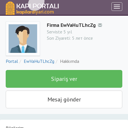
Firma EwVaHuTLhcZg
Serviste 5 yıl
Son Ziyareti:
5 лет önce
Portal
EwVaHuTLhcZg
Hakkımda
Sipariş ver
Mesaj gönder
Bilgilerim