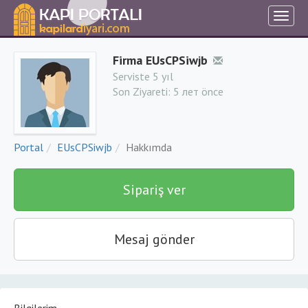
Firma EUsCPSiwjb
Serviste 5 yıl
Son Ziyareti:
5 лет önce
Portal
EUsCPSiwjb
Hakkımda
Sipariş ver
Mesaj gönder
Bilgilerim