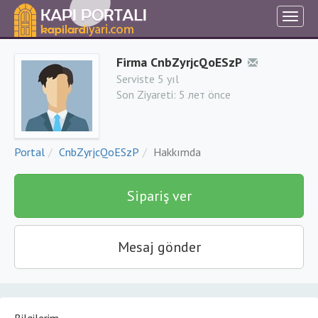
Firma CnbZyrjcQoESzP
Serviste 5 yıl
Son Ziyareti:
5 лет önce
Portal
CnbZyrjcQoESzP
Hakkımda
Sipariş ver
Mesaj gönder
Bilgilerim