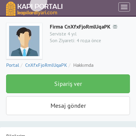
Firma CnXfxFjoRmlUqaPK
Serviste 4 yıl
Son Ziyareti:
4 года önce
Portal
CnXfxFjoRmlUqaPK
Hakkımda
Sipariş ver
Mesaj gönder
Bilgilerim