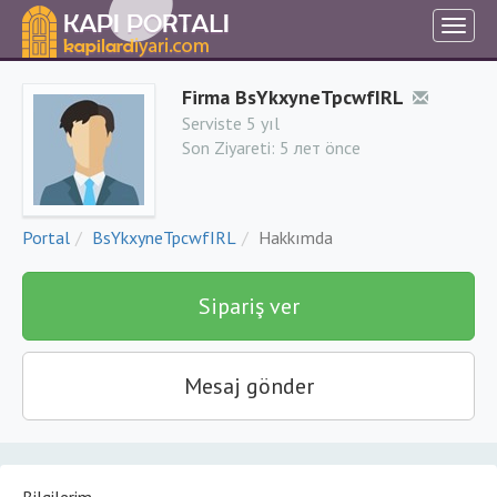
Firma BsYkxyneTpcwfIRL
Serviste 5 yıl
Son Ziyareti:
5 лет önce
Portal
BsYkxyneTpcwfIRL
Hakkımda
Sipariş ver
Mesaj gönder
Bilgilerim