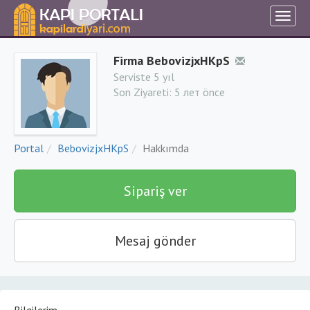
Firma BebovizjxHKpS
Serviste 5 yıl
Son Ziyareti:
5 лет önce
Portal
BebovizjxHKpS
Hakkımda
Sipariş ver
Mesaj gönder
Bilgilerim