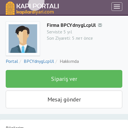
Firma BPCYdnygLcpUl
Serviste 5 yıl
Son Ziyareti:
5 лет önce
Portal
BPCYdnygLcpUl
Hakkımda
Sipariş ver
Mesaj gönder
Bilgilerim