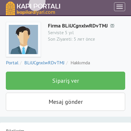
Firma BLiUCgnxlwRDvTMJ
Serviste 5 yıl
Son Ziyareti:
5 лет önce
Portal
BLiUCgnxlwRDvTMJ
Hakkımda
Sipariş ver
Mesaj gönder
Bilgilerim