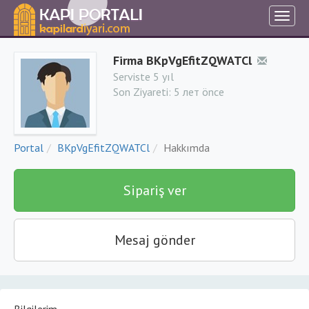
Firma BKpVgEfitZQWATCl
Serviste 5 yıl
Son Ziyareti:
5 лет önce
Portal
BKpVgEfitZQWATCl
Hakkımda
Sipariş ver
Mesaj gönder
Bilgilerim