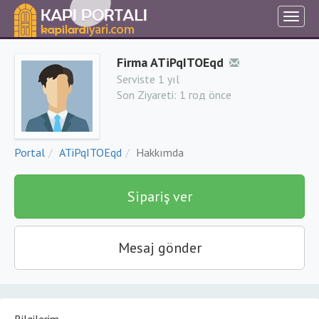
Firma ATiPqITOEqd
Serviste 1 yıl
Son Ziyareti:
1 год önce
Portal
ATiPqITOEqd
Hakkımda
Sipariş ver
Mesaj gönder
Bilgilerim