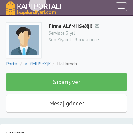
Firma ALfMHSeXjK
Serviste 3 yıl
Son Ziyareti:
3 года önce
Portal
ALfMHSeXjK
Hakkımda
Sipariş ver
Mesaj gönder
Bilgilerim