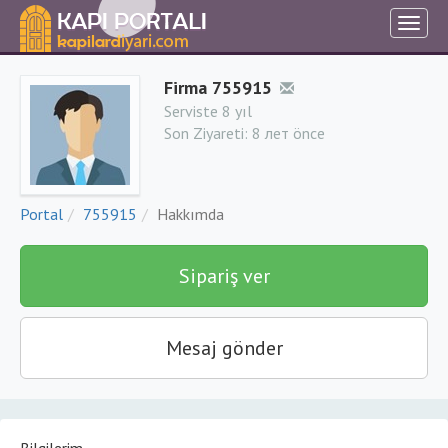
Firma 755915
Serviste 8 yıl
Son Ziyareti:
8 лет önce
Portal
755915
Hakkımda
Sipariş ver
Mesaj gönder
Bilgilerim