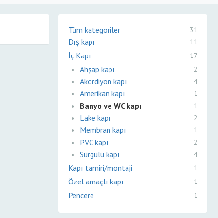
Tüm kategoriler
31
Dış kapı
11
İç Kapı
17
Ahşap kapı
2
Akordiyon kapı
4
Amerikan kapı
1
Banyo ve WC kapı
1
Lake kapı
2
Membran kapı
1
PVC kapı
2
Sürgülü kapı
4
Kapı tamiri/montaji
1
Özel amaçlı kapı
1
Pencere
1