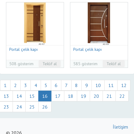
Portal çelik kapı
Portal çelik kapı
508 gösterim
Teklif al
585 gösterim
Teklif al
1
2
3
4
5
6
7
8
9
10
11
12
13
14
15
16
17
18
19
20
21
22
23
24
25
26
İletişim
© 2026,