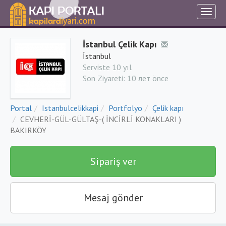
İstanbul Çelik Kapı
İstanbul
Serviste 10 yıl
Son Ziyareti:
10 лет önce
Portal
Istanbulcelikkapi
Portfolyo
Çelik kapı
CEVHERİ-GÜL-GÜLTAŞ-( İNCİRLİ KONAKLARI )
BAKIRKÖY
Sipariş ver
Mesaj gönder