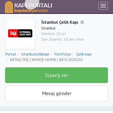
İstanbul Çelik Kapı
İstanbul
Serviste 10 yıl
Son Ziyareti:
10 лет önce
Portal
Istanbulcelikkapi
Portfolyo
Çelik kapı
BEYAZ İNŞ ( WHIDE HOME ) BEYLİKDÜZÜ
Sipariş ver
Mesaj gönder